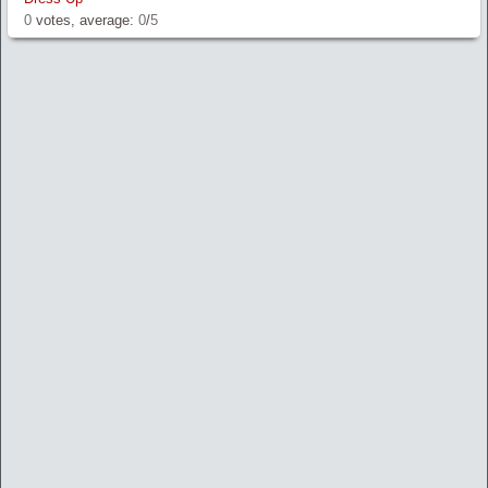
0
votes, average:
0
/
5