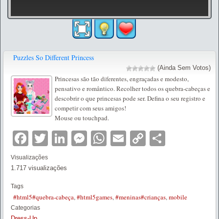
Puzzles So Different Princess
(Ainda Sem Votos)
Princesas são tão diferentes, engraçadas e modesto,
pensativo e romântico. Recolher todos os quebra-cabeças e
descobrir o que princesas pode ser. Defina o seu registro e
competir com seus amigos!
Mouse ou touchpad.
Facebook
Twitter
LinkedIn
Messenger
WhatsApp
Email
Copy
Partilha
Link
Visualizações
1.717 visualizações
Tags
#html5#quebra-cabeça
,
#html5games
,
#meninas#crianças
,
mobile
Categorias
Dress-Up