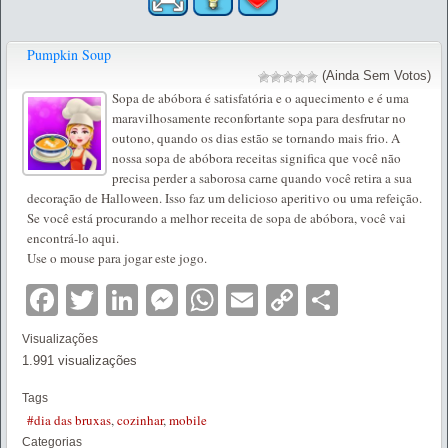
Pumpkin Soup
(Ainda Sem Votos)
Sopa de abóbora é satisfatória e o aquecimento e é uma
maravilhosamente reconfortante sopa para desfrutar no
outono, quando os dias estão se tornando mais frio. A
nossa sopa de abóbora receitas significa que você não
precisa perder a saborosa carne quando você retira a sua
decoração de Halloween. Isso faz um delicioso aperitivo ou uma refeição.
Se você está procurando a melhor receita de sopa de abóbora, você vai
encontrá-lo aqui.
Use o mouse para jogar este jogo.
Facebook
Twitter
LinkedIn
Messenger
WhatsApp
Email
Copy
Partilha
Link
Visualizações
1.991 visualizações
Tags
#dia das bruxas
,
cozinhar
,
mobile
Categorias