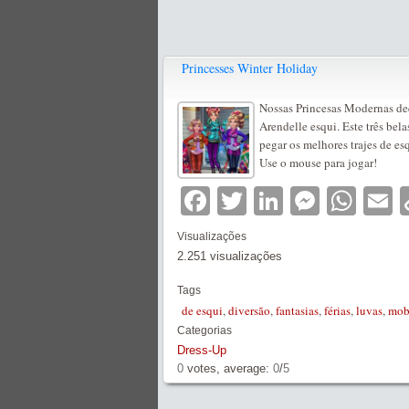
Princesses Winter Holiday
Nossas Princesas Modernas de
Arendelle esqui. Este três bel
pegar os melhores trajes de esq
Use o mouse para jogar!
Facebook
Twitter
LinkedIn
Messe
Wha
E
Visualizações
2.251 visualizações
Tags
de esqui
,
diversão
,
fantasias
,
férias
,
luvas
,
mob
Categorias
Dress-Up
0
votes, average:
0
/
5