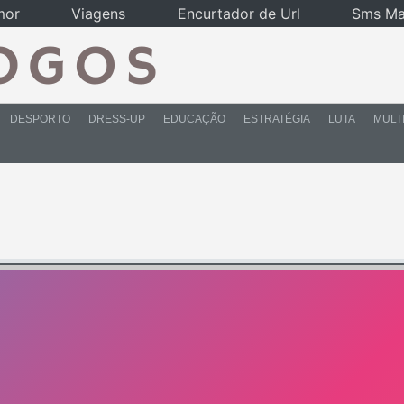
mor
Viagens
Encurtador de Url
Sms Ma
DESPORTO
DRESS-UP
EDUCAÇÃO
ESTRATÉGIA
LUTA
MULT