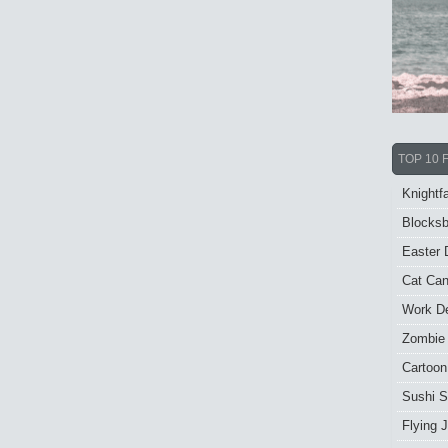
TOP 10 
Knightfa
Blocksb
Easter 
Cat Ca
Work De
Zombie
Cartoon
Sushi S
Flying J