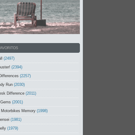
FAVORITOS
ll
(2497)
uster!
(2394)
Differences
(2257)
ndy Run
(2030)
sk Difference
(2011)
 Gems
(2001)
 Motorbikes Memory
(1998)
ensei
(1981)
elly
(1979)