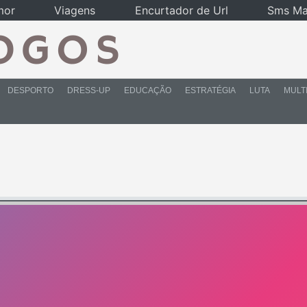
mor
Viagens
Encurtador de Url
Sms Ma
DESPORTO
DRESS-UP
EDUCAÇÃO
ESTRATÉGIA
LUTA
MULT