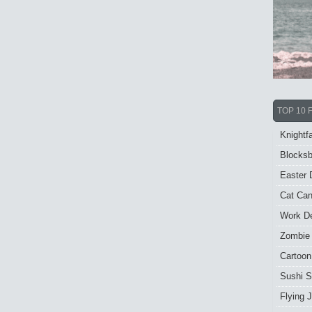
TOP 10 
Knightfa
Blocksb
Easter 
Cat Ca
Work De
Zombie
Cartoon
Sushi S
Flying J