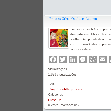
Princess Urban Outfitters Autumn
Prepare-se para ir às compras
duas princesas, Elsa e Tiana, 
acolher a temporada de outono
com uma sessão de compras em
mouse e o dedo
Facebook
Twitter
LinkedIn
Messe
Wha
E
Visualizações
1.829 visualizações
Tags
fungirl
,
mobile
,
princesa
Categorias
Dress-Up
0
votes, average:
0
/
5