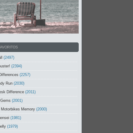
FAVORITOS
ll
(2497)
uster!
(2394)
Differences
(2257)
ndy Run
(2030)
sk Difference
(2011)
 Gems
(2001)
 Motorbikes Memory
(2000)
ensei
(1981)
elly
(1979)