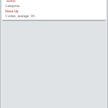
mobile
Categorias
Dress-Up
0
votes, average:
0
/
5