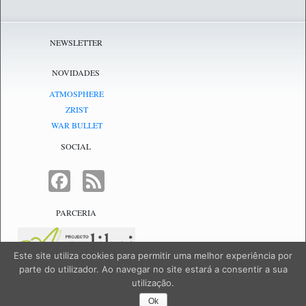
NEWSLETTER
NOVIDADES
ATMOSPHERE
ZRIST
WAR BULLET
SOCIAL
FACEBOOK
FEED
PARCERIA
Este site utiliza cookies para permitir uma melhor experiência por
parte do utilizador. Ao navegar no site estará a consentir a sua
utilização.
NetJogos - powered by
NetJogos
|
SiteMap
Ok