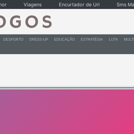
mor
Viagens
Encurtador de Url
Sms Ma
DESPORTO
DRESS-UP
EDUCAÇÃO
ESTRATÉGIA
LUTA
MULT