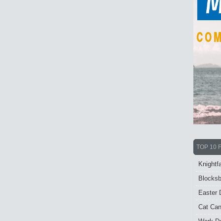
TOP 10 
Knightfa
Blocksb
Easter 
Cat Ca