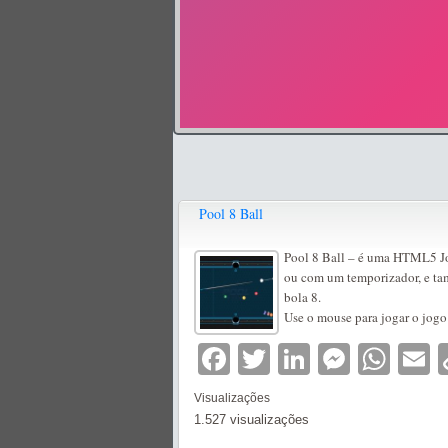
Pool 8 Ball
Pool 8 Ball – é uma HTML5 Jo
ou com um temporizador, e ta
bola 8.
Use o mouse para jogar o jogo 
Facebook
Twitter
LinkedIn
Messe
Wha
E
Visualizações
1.527 visualizações