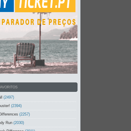
FAVORITOS
ll
(2497)
uster!
(2394)
Differences
(2257)
ndy Run
(2030)