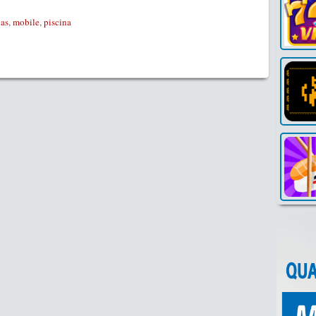
ças
,
mobile
,
piscina