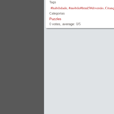
Tags
#habilidade
,
#mobile#html5#diversão
,
Crian
Categorias
Puzzles
0
votes, average:
0
/
5