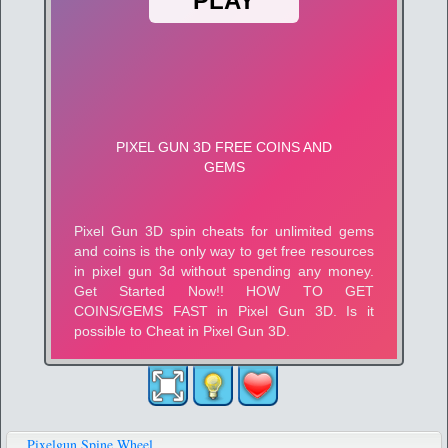
Pixelgun Spine Wheel