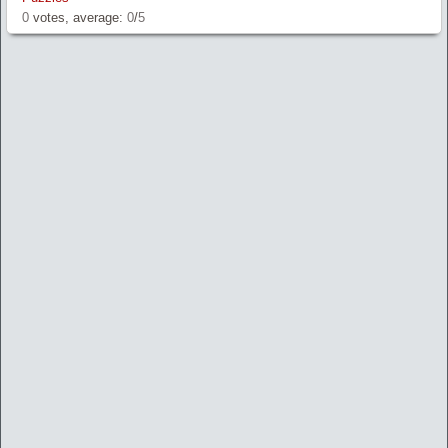
0
votes, average:
0
/
5