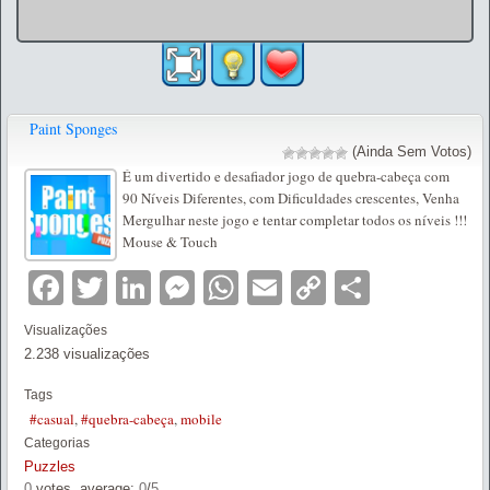
Paint Sponges
(Ainda Sem Votos)
É um divertido e desafiador jogo de quebra-cabeça com
90 Níveis Diferentes, com Dificuldades crescentes, Venha
Mergulhar neste jogo e tentar completar todos os níveis !!!
Mouse & Touch
Facebook
Twitter
LinkedIn
Messenger
WhatsApp
Email
Copy
Partilha
Link
Visualizações
2.238 visualizações
Tags
#casual
,
#quebra-cabeça
,
mobile
Categorias
Puzzles
0
votes, average:
0
/
5