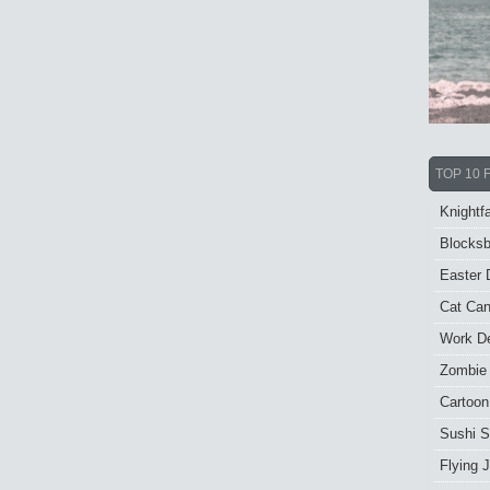
TOP 10 
Knightfa
Blocksb
Easter 
Cat Ca
Work De
Zombie
Cartoon
Sushi S
Flying J