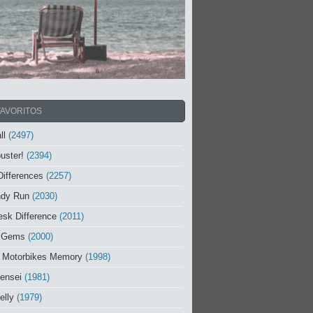
FAVORITOS
ll
(2497)
uster!
(2394)
Differences
(2257)
ndy Run
(2030)
sk Difference
(2011)
 Gems
(2000)
 Motorbikes Memory
(1998)
ensei
(1981)
elly
(1979)