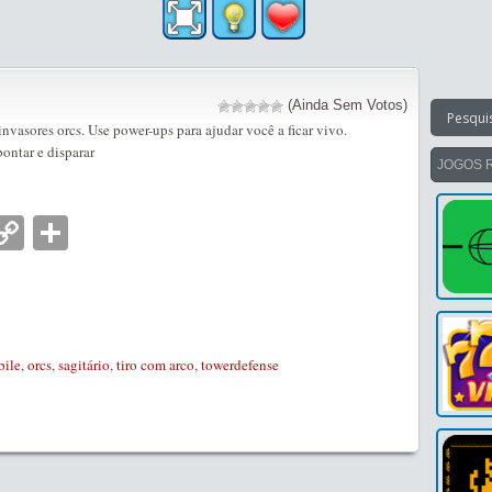
(Ainda Sem Votos)
invasores orcs. Use power-ups para ajudar você a ficar vivo.
ontar e disparar
JOGOS 
nger
tsApp
mail
Copy
Partilhar
Link
ile
,
orcs
,
sagitário
,
tiro com arco
,
towerdefense