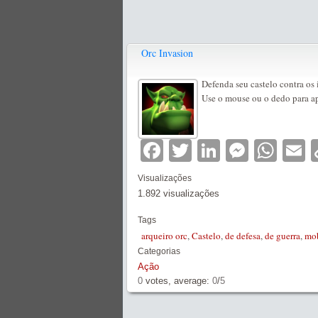
Orc Invasion
Defenda seu castelo contra os 
Use o mouse ou o dedo para ap
Facebook
Twitter
LinkedIn
Messe
Wha
E
Visualizações
1.892 visualizações
Tags
arqueiro orc
,
Castelo
,
de defesa
,
de guerra
,
mob
Categorias
Ação
0
votes, average:
0
/
5