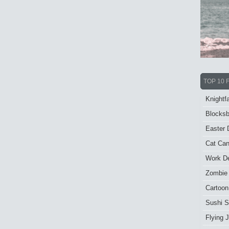
TOP 10 
Knightfa
Blocksb
Easter 
Cat Ca
Work De
Zombie
Cartoon
Sushi S
Flying J