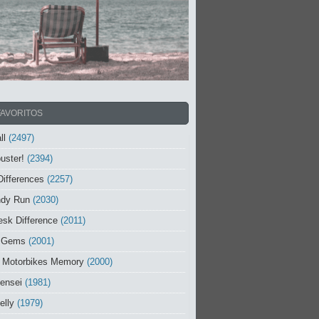
FAVORITOS
ll
(2497)
uster!
(2394)
Differences
(2257)
ndy Run
(2030)
sk Difference
(2011)
 Gems
(2001)
 Motorbikes Memory
(2000)
ensei
(1981)
elly
(1979)