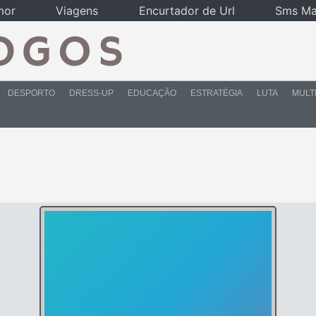
mor
Viagens
Encurtador de Url
Sms Ma
DESPORTO
DRESS-UP
EDUCAÇÃO
ESTRATÉGIA
LUTA
MULT