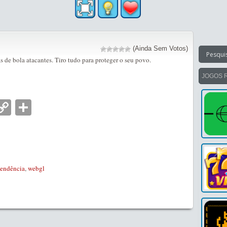
(Ainda Sem Votos)
 de bola atacantes. Tiro tudo para proteger o seu povo.
JOGOS 
nger
tsApp
mail
Copy
Partilhar
Link
tendência
,
webgl