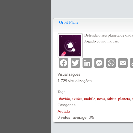
Orbit Plane
Defenda o seu planeta de ondas
Jogado com o mouse.
Facebook
Twitter
LinkedIn
Messe
Wha
E
Visualizações
1.729 visualizações
Tags
#avião
,
aviões
,
mobile
,
nova
,
órbita
,
planeta
,
Categorias
Arcade
0
votes, average:
0
/
5