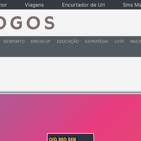
mor
Viagens
Encurtador de Url
Sms Ma
DESPORTO
DRESS-UP
EDUCAÇÃO
ESTRATÉGIA
LUTA
MULT