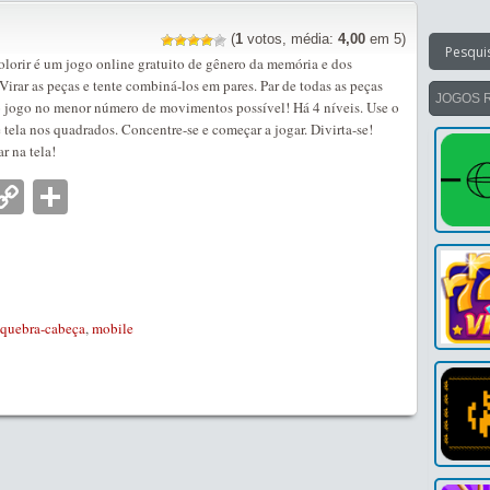
(
1
votos, média:
4,00
em 5)
lorir é um jogo online gratuito de gênero da memória e dos
irar as peças e tente combiná-los em pares. Par de todas as peças
JOGOS 
o jogo no menor número de movimentos possível! Há 4 níveis. Use o
tela nos quadrados. Concentre-se e começar a jogar. Divirta-se!
r na tela!
nger
tsApp
mail
Copy
Partilhar
Link
quebra-cabeça
,
mobile