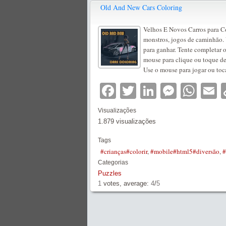
Old And New Cars Coloring
Velhos E Novos Carros para Co
monstros, jogos de caminhão. V
para ganhar. Tente completar 
mouse para clique ou toque de 
Use o mouse para jogar ou toca
Facebook
Twitter
LinkedIn
Messe
Wha
E
Visualizações
1.879 visualizações
Tags
#crianças#colorir
,
#mobile#html5#diversão
,
#
Categorias
Puzzles
1
votes, average:
4
/
5