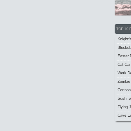
TOP 10 
Knightfa
Blocksb
Easter 
Cat Ca
Work De
Zombie
Cartoon
Sushi S
Flying J
Cave E