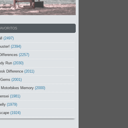
FAVORITOS
ll
(2497)
uster!
(2394)
Differences
(2257)
ndy Run
(2030)
sk Difference
(2011)
 Gems
(2001)
 Motorbikes Memory
(2000)
ensei
(1981)
elly
(1979)
scape
(1924)