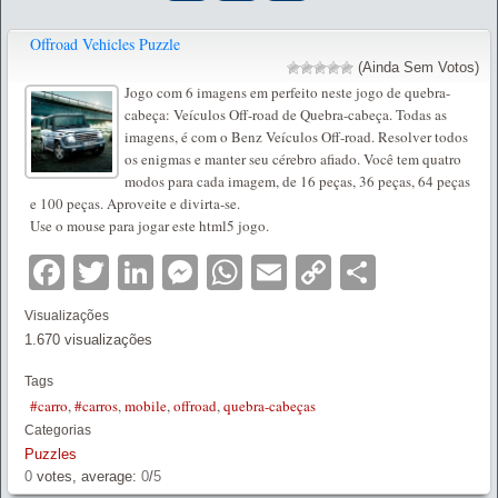
Offroad Vehicles Puzzle
(Ainda Sem Votos)
Jogo com 6 imagens em perfeito neste jogo de quebra-
cabeça: Veículos Off-road de Quebra-cabeça. Todas as
imagens, é com o Benz Veículos Off-road. Resolver todos
os enigmas e manter seu cérebro afiado. Você tem quatro
modos para cada imagem, de 16 peças, 36 peças, 64 peças
e 100 peças. Aproveite e divirta-se.
Use o mouse para jogar este html5 jogo.
Facebook
Twitter
LinkedIn
Messenger
WhatsApp
Email
Copy
Partilha
Link
Visualizações
1.670 visualizações
Tags
#carro
,
#carros
,
mobile
,
offroad
,
quebra-cabeças
Categorias
Puzzles
0
votes, average:
0
/
5