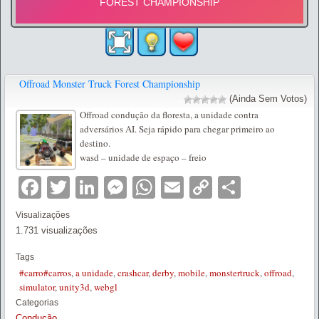
Offroad Monster Truck Forest Championship
(Ainda Sem Votos)
Offroad condução da floresta, a unidade contra
adversários AI. Seja rápido para chegar primeiro ao
destino.
wasd – unidade de espaço – freio
Facebook
Twitter
LinkedIn
Messenger
WhatsApp
Email
Copy
Partilha
Link
Visualizações
1.731 visualizações
Tags
#carro#carros
,
a unidade
,
crashcar
,
derby
,
mobile
,
monstertruck
,
offroad
,
simulator
,
unity3d
,
webgl
Categorias
Condução