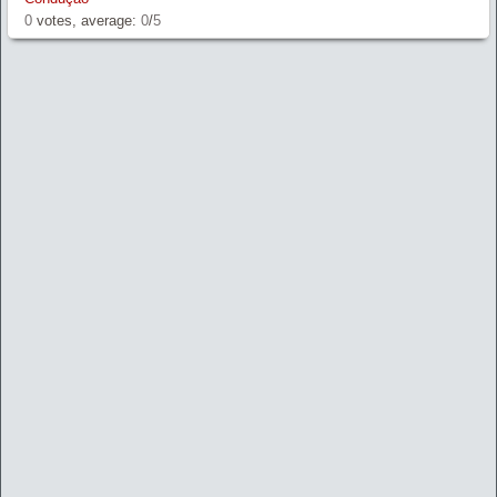
0
votes, average:
0
/
5