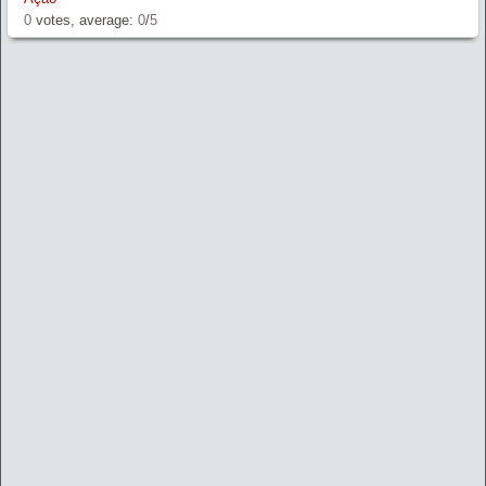
0
votes, average:
0
/
5