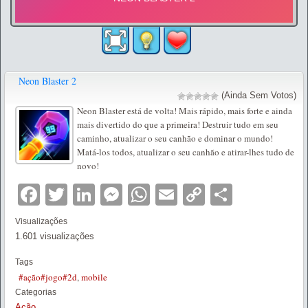
Neon Blaster 2
(Ainda Sem Votos)
Neon Blaster está de volta! Mais rápido, mais forte e ainda
mais divertido do que a primeira! Destruir tudo em seu
caminho, atualizar o seu canhão e dominar o mundo!
Matá-los todos, atualizar o seu canhão e atirar-lhes tudo de
novo!
Facebook
Twitter
LinkedIn
Messenger
WhatsApp
Email
Copy
Partilha
Link
Visualizações
1.601 visualizações
Tags
#ação#jogo#2d
,
mobile
Categorias
Ação