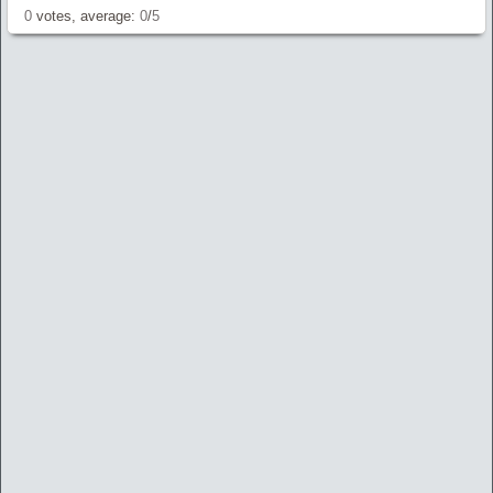
0
votes, average:
0
/
5