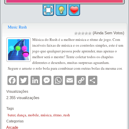
Music Rush
(Ainda Sem Votos)
Música do Rush é a melhor música e ritmo de jogo. Com
incríveis faixas de música e os controles simples, este é um
jogo que qualquer pessoa pode aprender, mas apenas o
melhor será o mestre! Tente coletar todos os chapéus
diferentes e desenhos, muitas surpresas aguardam.
Segure e arraste o rolo bola para combinar com outras bolas da mesma cor.
Facebook
Twitter
LinkedIn
Messenger
WhatsApp
Email
Copy
Partilha
Link
Visualizações
2.355 visualizações
Tags
bater
,
dança
,
mobile
,
música
,
ritmo
,
rush
Categorias
Arcade