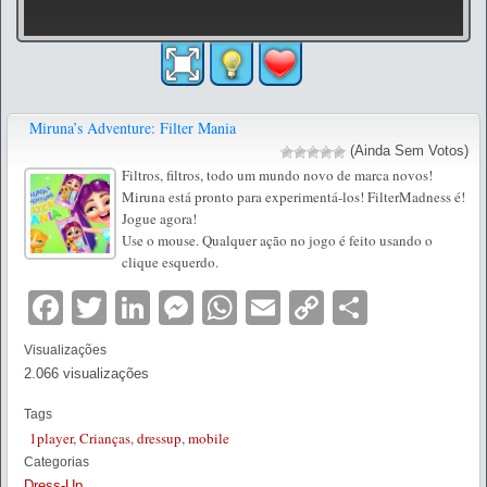
Miruna’s Adventure: Filter Mania
(Ainda Sem Votos)
Filtros, filtros, todo um mundo novo de marca novos!
Miruna está pronto para experimentá-los! FilterMadness é!
Jogue agora!
Use o mouse. Qualquer ação no jogo é feito usando o
clique esquerdo.
Facebook
Twitter
LinkedIn
Messenger
WhatsApp
Email
Copy
Partilha
Link
Visualizações
2.066 visualizações
Tags
1player
,
Crianças
,
dressup
,
mobile
Categorias
Dress-Up