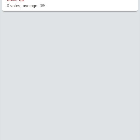
0
votes, average:
0
/
5