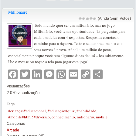
Millionaire
(Ainda Sem Votos)
Todo mundo quer ser um milionário, mas no jogo
Milionário, você tem a oportunidade. 15 perguntas para
cada um deles com 4 respostas. Respostas corretas, o
caminho para a riqueza. Teste o seu conhecimento e os
seus nervos à prova. Afinal, um milhão de pena,
especialmente porque você tem algumas dicas de usá – los sabiamente.
Use o mouse ou toque a tela para jogar este jogo!
Facebook
Twitter
LinkedIn
Messenger
WhatsApp
Email
Copy
Partilha
Link
Visualizações
2.070 visualizações
Tags
#crianças#educacional
,
#educação#quiz
,
#habilidade
,
#mobile#html5#diversão
,
conhecimento
,
milionário
,
mobile
Categorias
Arcade