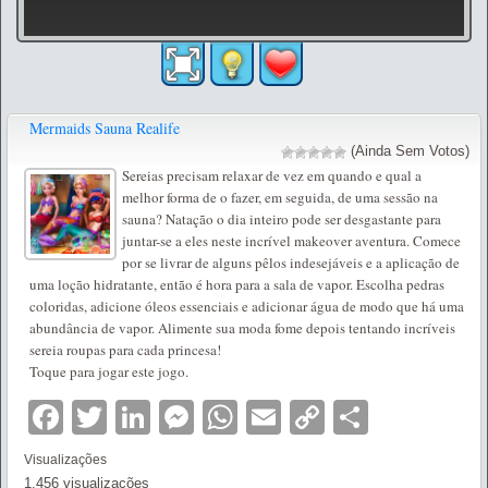
Mermaids Sauna Realife
(Ainda Sem Votos)
Sereias precisam relaxar de vez em quando e qual a
melhor forma de o fazer, em seguida, de uma sessão na
sauna? Natação o dia inteiro pode ser desgastante para
juntar-se a eles neste incrível makeover aventura. Comece
por se livrar de alguns pêlos indesejáveis e a aplicação de
uma loção hidratante, então é hora para a sala de vapor. Escolha pedras
coloridas, adicione óleos essenciais e adicionar água de modo que há uma
abundância de vapor. Alimente sua moda fome depois tentando incríveis
sereia roupas para cada princesa!
Toque para jogar este jogo.
Facebook
Twitter
LinkedIn
Messenger
WhatsApp
Email
Copy
Partilha
Link
Visualizações
1.456 visualizações