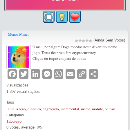
Meme Miner
(Ainda Sem Votos)
O meu, por algum Doge moedas neste divertido meme
jogo. Tenta ficar rico fora cryptocurrency.
Clique ou toque em para de minas
Facebook
Twitter
LinkedIn
Messenger
WhatsApp
Email
Copy
Partilha
Link
Visualizações
1.897 visualizações
Tags
atualização
,
dinheiro
,
engraçado
,
incremental
,
meme
,
mobile
,
ocioso
Categorias
Tabuleiro
0
votes, average:
0
/
5