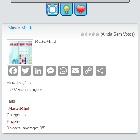
Master Mind
(Ainda Sem Votos)
MasterMind
Facebook
Twitter
LinkedIn
Messenger
WhatsApp
Email
Copy
Partilha
Link
Visualizações
1.507 visualizações
Tags
MasterMind
Categorias
Puzzles
0
votes, average:
0
/
5