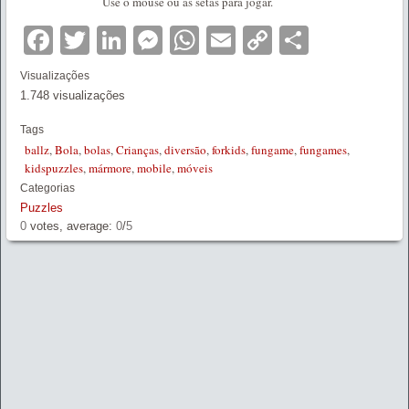
Use o mouse ou as setas para jogar.
Facebook
Twitter
LinkedIn
Messenger
WhatsApp
Email
Copy
Partilha
Link
Visualizações
1.748 visualizações
Tags
ballz
,
Bola
,
bolas
,
Crianças
,
diversão
,
forkids
,
fungame
,
fungames
,
kidspuzzles
,
mármore
,
mobile
,
móveis
Categorias
Puzzles
0
votes, average:
0
/
5