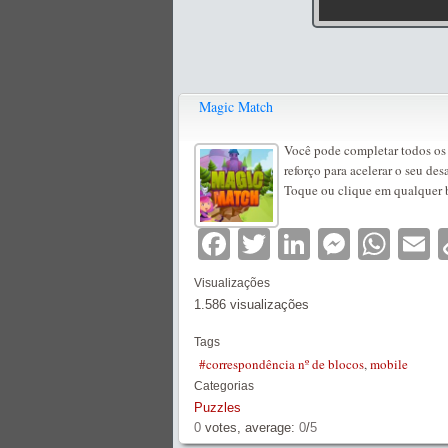
Magic Match
Você pode completar todos os
reforço para acelerar o seu des
Toque ou clique em qualquer 
Facebook
Twitter
LinkedIn
Messe
Wha
E
Visualizações
1.586 visualizações
Tags
#correspondência nº de blocos
,
mobile
Categorias
Puzzles
0
votes, average:
0
/
5