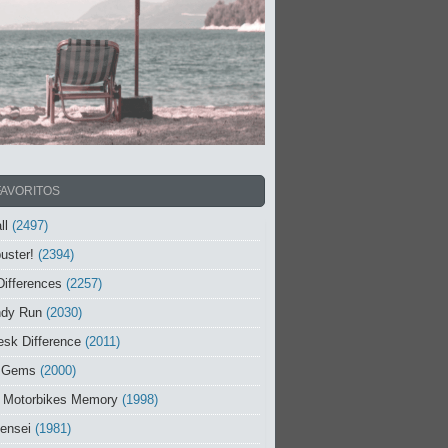
FAVORITOS
ll
(2497)
uster!
(2394)
Differences
(2257)
ndy Run
(2030)
sk Difference
(2011)
 Gems
(2000)
 Motorbikes Memory
(1998)
ensei
(1981)