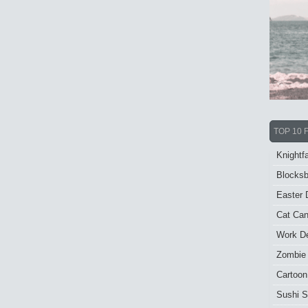
TOP 10 
Knightfa
Blocksb
Easter 
Cat Ca
Work De
Zombie
Cartoon
Sushi S