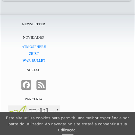
NEWSLETTER
NOVIDADES
ATMOSPHERE
ZRIST
WAR BULLET
SOCIAL
FACEBOOK
FEED
PARCERIA
Este site utiliza cookies para permitir uma melhor experiência por
parte do utilizador. Ao navegar no site estará a consentir a sua
utilização.
NetJogos - powered by
NetJogos
|
SiteMap