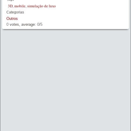
3D
,
mobile
,
simulação de luxo
Categorias
Outros
0
votes, average:
0
/
5