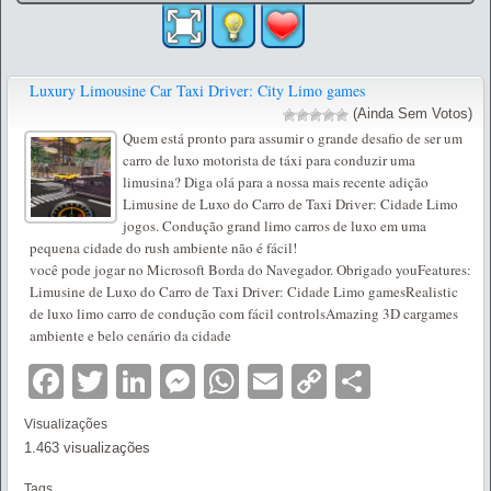
Luxury Limousine Car Taxi Driver: City Limo games
(Ainda Sem Votos)
Quem está pronto para assumir o grande desafio de ser um
carro de luxo motorista de táxi para conduzir uma
limusina? Diga olá para a nossa mais recente adição
Limusine de Luxo do Carro de Taxi Driver: Cidade Limo
jogos. Condução grand limo carros de luxo em uma
pequena cidade do rush ambiente não é fácil!
você pode jogar no Microsoft Borda do Navegador. Obrigado youFeatures:
Limusine de Luxo do Carro de Taxi Driver: Cidade Limo gamesRealistic
de luxo limo carro de condução com fácil controlsAmazing 3D cargames
ambiente e belo cenário da cidade
Facebook
Twitter
LinkedIn
Messenger
WhatsApp
Email
Copy
Partilha
Link
Visualizações
1.463 visualizações
Tags