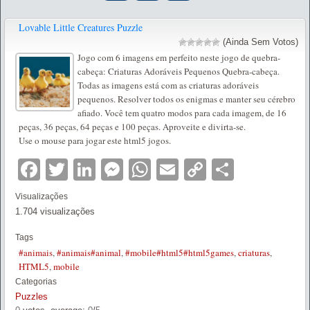
Lovable Little Creatures Puzzle
(Ainda Sem Votos)
Jogo com 6 imagens em perfeito neste jogo de quebra-
cabeça: Criaturas Adoráveis Pequenos Quebra-cabeça.
Todas as imagens está com as criaturas adoráveis
pequenos. Resolver todos os enigmas e manter seu cérebro
afiado. Você tem quatro modos para cada imagem, de 16
peças, 36 peças, 64 peças e 100 peças. Aproveite e divirta-se.
Use o mouse para jogar este html5 jogos.
Facebook
Twitter
LinkedIn
Messenger
WhatsApp
Email
Copy
Partilha
Link
Visualizações
1.704 visualizações
Tags
#animais
,
#animais#animal
,
#mobile#html5#html5games
,
criaturas
,
HTML5
,
mobile
Categorias
Puzzles