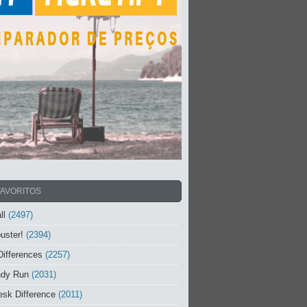
FAVORITOS
ll
(2497)
uster!
(2394)
Differences
(2257)
ndy Run
(2031)
sk Difference
(2011)