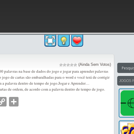
(Ainda Sem Votos)
0 palavras na base de dados do jogo e jogar para aprender palavras
jogo de cartas são embaralhadas para o word e você terá de corrigir
JOGOS 
m a palavra dentro de tempo de jogo.Jogar e Aprender…
cartas de ordem, de acordo com a palavra dentro de tempo de jogo.
nger
tsApp
mail
Copy
Partilhar
Link