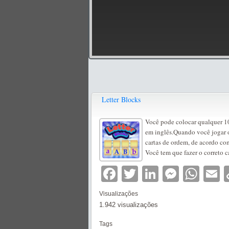
Letter Blocks
Você pode colocar qualquer 10
em inglês.Quando você jogar o 
cartas de ordem, de acordo co
Você tem que fazer o correto 
Facebook
Twitter
LinkedIn
Messe
Wha
E
Visualizações
1.942 visualizações
Tags