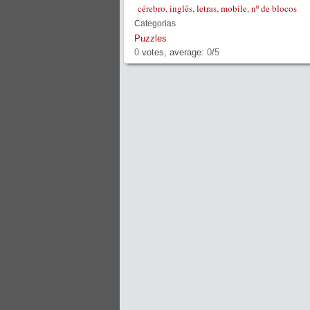
cérebro
,
inglês
,
letras
,
mobile
,
nº de blocos
Categorias
Puzzles
0
votes, average:
0
/
5