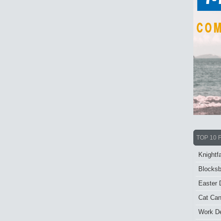
TOP 10 
Knightfa
Blocksb
Easter 
Cat Ca
Work De