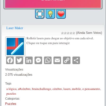
Laser Maker
(Ainda Sem Votos)
Refletir lasers para chegar ao objetivo em cada nível.
Clique ou toque em para interagir
Facebook
Twitter
LinkedIn
Messenger
WhatsApp
Email
Copy
Partilha
Link
Visualizações
2.075 visualizações
Tags
a lógica
,
a#cérebro
,
brainchallenge
,
cérebro
,
lasers
,
mobile
,
o pensamento
,
puzzles
Categorias
Puzzles