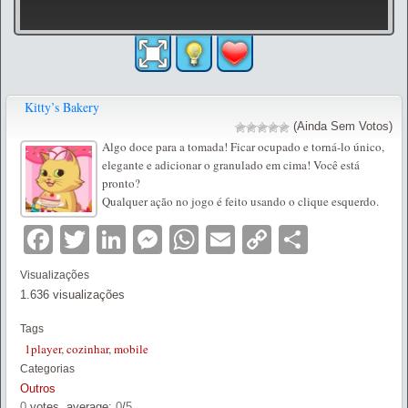
Kitty’s Bakery
(Ainda Sem Votos)
Algo doce para a tomada! Ficar ocupado e torná-lo único,
elegante e adicionar o granulado em cima! Você está
pronto?
Qualquer ação no jogo é feito usando o clique esquerdo.
Facebook
Twitter
LinkedIn
Messenger
WhatsApp
Email
Copy
Partilha
Link
Visualizações
1.636 visualizações
Tags
1player
,
cozinhar
,
mobile
Categorias
Outros
0
votes, average:
0
/
5