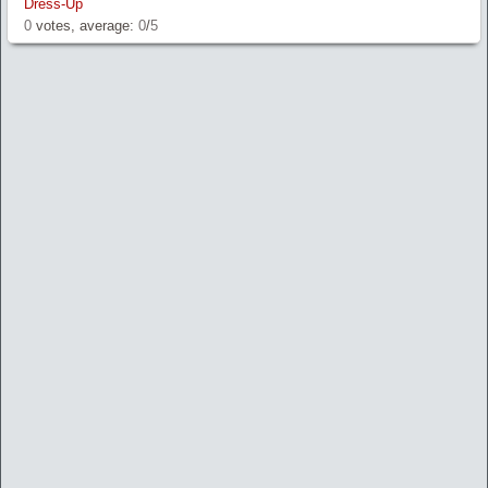
Dress-Up
0
votes, average:
0
/
5