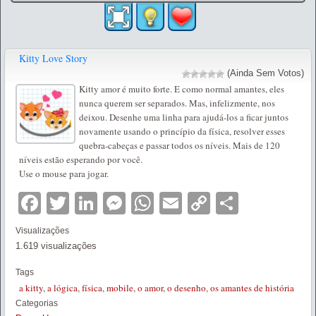
Kitty Love Story
(Ainda Sem Votos)
Kitty amor é muito forte. E como normal amantes, eles
nunca querem ser separados. Mas, infelizmente, nos
deixou. Desenhe uma linha para ajudá-los a ficar juntos
novamente usando o princípio da física, resolver esses
quebra-cabeças e passar todos os níveis. Mais de 120
níveis estão esperando por você.
Use o mouse para jogar.
Facebook
Twitter
LinkedIn
Messenger
WhatsApp
Email
Copy
Partilha
Link
Visualizações
1.619 visualizações
Tags
a kitty
,
a lógica
,
física
,
mobile
,
o amor
,
o desenho
,
os amantes de história
Categorias