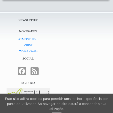
NEWSLETTER
NOVIDADES
ATMOSPHERE
ZRIST
WAR BULLET
SOCIAL
FACEBOOK
FEED
PARCERIA
Este site utiliza cookies para permitir uma melhor experiência por
parte do utilizador. Ao navegar no site estará a consentir a sua
utilização.
NetJogos - powered by
NetJogos
|
SiteMap