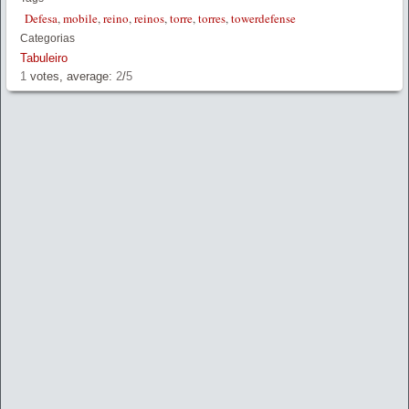
Defesa
,
mobile
,
reino
,
reinos
,
torre
,
torres
,
towerdefense
Categorias
Tabuleiro
1
votes, average:
2
/
5