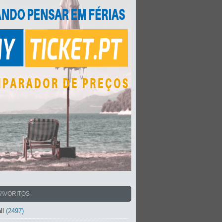
FAVORITOS
ll
(2497)