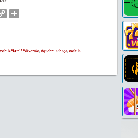
tela!
nger
tsApp
mail
Copy
Partilhar
Link
mobile#html5#diversão
,
#quebra-cabeça
,
mobile