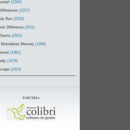
uster!
(2394)
Differences
(2257)
ndy Run
(2030)
sk Difference
(2011)
 Gems
(2001)
 Motorbikes Memory
(1998)
ensei
(1981)
elly
(1979)
scape
(1924)
PARCERIA