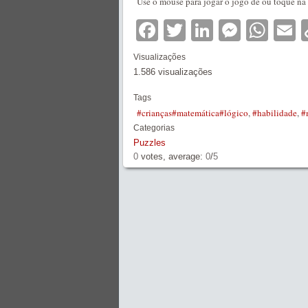
Use o mouse para jogar o jogo de ou toque na 
Facebook
Twitter
LinkedIn
Messe
Wha
E
Visualizações
1.586 visualizações
Tags
#crianças#matemática#lógico
,
#habilidade
,
#
Categorias
Puzzles
0
votes, average:
0
/
5