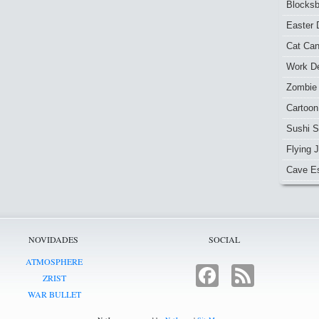
Blocksb
Easter 
Cat Ca
Work De
Zombie
Cartoon
Sushi S
Flying J
Cave E
NOVIDADES
SOCIAL
ATMOSPHERE
FACEBOOK
FEED
ZRIST
WAR BULLET