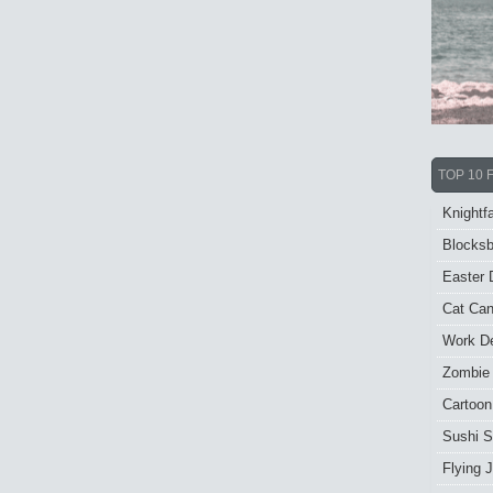
TOP 10 
Knightfa
Blocksb
Easter 
Cat Ca
Work De
Zombie
Cartoon
Sushi S
Flying J