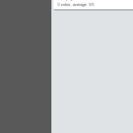
0
votes, average:
0
/
5