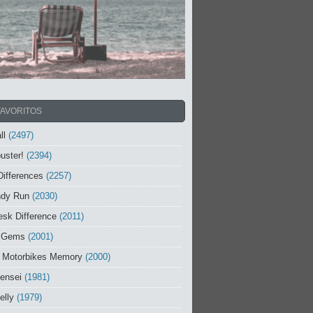
FAVORITOS
ll
(2497)
uster!
(2394)
Differences
(2257)
ndy Run
(2030)
sk Difference
(2011)
 Gems
(2001)
 Motorbikes Memory
(2000)
ensei
(1981)
elly
(1979)