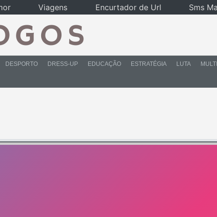
mor
Viagens
Encurtador de Url
Sms Ma
DESPORTO
DRESS-UP
EDUCAÇÃO
ESTRATÉGIA
LUTA
MULT