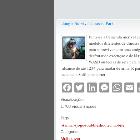
Jungle Survival Jurassic Park
Junte-se a tremenda incrível c
modelos diferentes de dinossau
para sobreviver com seus amig
desfrutar de execução e de lá ti
WASD ou teclas de seta para m
alcance de até 1234 para mudar de arma, R par
se a tecla Shift para correr
Facebook
Twitter
LinkedIn
Messe
Wha
E
Visualizações
1.708 visualizações
Tags
#arma
,
#jogo#bubbleshooter
,
mobile
Categorias
Multiplayer