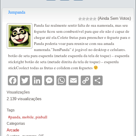
Jumpanda
(Ainda Sem Votos)
Panda faz realmente sentir falta de sua namorada, mas seu
foguete ficou sem combustível para que ele não é capaz de
chegar até ela.Colete frutas para preencher o foguete para o
Panda poderia voar para reunir-se com sua amada
namorada.”JumPanda” é jogável no desktop e celulares.
botão de seta para esquerda (metade esquerda da tela de toque) – esquerda
stickright botão de seta (metade direita da tela de toque) – esquerda
stickCoolect todas as frutas e colidem com foguetes
Facebook
Twitter
LinkedIn
Messenger
WhatsApp
Email
Copy
Partilha
Link
Visualizações
2.139 visualizações
Tags
#panda
,
mobile
,
pinball
Categorias
Arcade