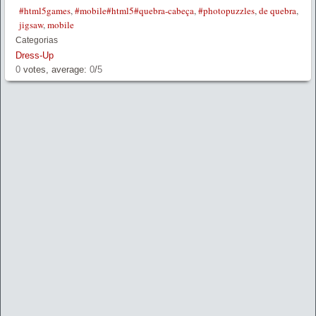
#html5games
,
#mobile#html5#quebra-cabeça
,
#photopuzzles
,
de quebra
,
jigsaw
,
mobile
Categorias
Dress-Up
0
votes, average:
0
/
5