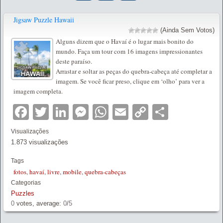
Jigsaw Puzzle Hawaii
(Ainda Sem Votos)
Alguns dizem que o Havaí é o lugar mais bonito do
mundo. Faça um tour com 16 imagens impressionantes
deste paraíso.
Arrastar e soltar as peças do quebra-cabeça até completar a
imagem. Se você ficar preso, clique em ‘olho’ para ver a
imagem completa.
Facebook
Twitter
LinkedIn
Messenger
WhatsApp
Email
Copy
Partilha
Link
Visualizações
1.873 visualizações
Tags
fotos
,
havaí
,
livre
,
mobile
,
quebra-cabeças
Categorias
Puzzles
0
votes, average:
0
/
5