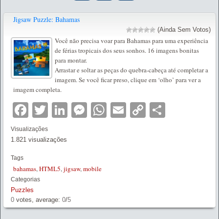
Jigsaw Puzzle: Bahamas
(Ainda Sem Votos)
Você não precisa voar para Bahamas para uma experiência
de férias tropicais dos seus sonhos. 16 imagens bonitas
para montar.
Arrastar e soltar as peças do quebra-cabeça até completar a
imagem. Se você ficar preso, clique em ‘olho’ para ver a
imagem completa.
Facebook
Twitter
LinkedIn
Messenger
WhatsApp
Email
Copy
Partilha
Link
Visualizações
1.821 visualizações
Tags
bahamas
,
HTML5
,
jigsaw
,
mobile
Categorias
Puzzles
0
votes, average:
0
/
5