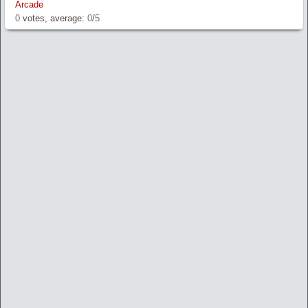
Arcade
0
votes, average:
0
/
5