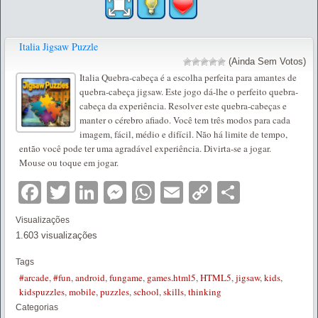
Italia Jigsaw Puzzle
(Ainda Sem Votos)
Italia Quebra-cabeça é a escolha perfeita para amantes de
quebra-cabeça jigsaw. Este jogo dá-lhe o perfeito quebra-
cabeça da experiência. Resolver este quebra-cabeças e
manter o cérebro afiado. Você tem três modos para cada
imagem, fácil, médio e difícil. Não há limite de tempo,
então você pode ter uma agradável experiência. Divirta-se a jogar.
Mouse ou toque em jogar.
Facebook
Twitter
LinkedIn
Messenger
WhatsApp
Email
Copy
Partilha
Link
Visualizações
1.603 visualizações
Tags
#arcade
,
#fun
,
android
,
fungame
,
games.html5
,
HTML5
,
jigsaw
,
kids
,
kidspuzzles
,
mobile
,
puzzles
,
school
,
skills
,
thinking
Categorias