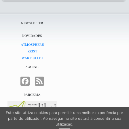
NEWSLETTER
NOVIDADES
ATMOSPHERE
ZRIST
WAR BULLET
SOCIAL
FACEBOOK
FEED
PARCERIA
Este site utiliza cookies para permitir uma melhor experiência por
parte do utilizador. Ao navegar no site estará a consentir a sua
utilização.
NetJogos - powered by
NetJogos
|
SiteMap