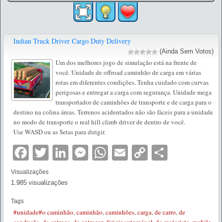
Indian Truck Driver Cargo Duty Delivery
(Ainda Sem Votos)
Um dos melhores jogo de simulação está na frente de
você. Unidade de offroad caminhão de carga em várias
rotas em diferentes condições. Tenha cuidado com curvas
perigosas e entregar a carga com segurança. Unidade mega
transportador de caminhões de transporte e de carga para o
destino na colina áreas. Terrenos acidentados não são fáceis para a unidade
no modo de transporte o real hill climb driver de dentro de você.
Use WASD ou as Setas para dirigir.
Facebook
Twitter
LinkedIn
Messenger
WhatsApp
Email
Copy
Partilha
Link
Visualizações
1.985 visualizações
Tags
#unidade#o caminhão
,
caminhão
,
caminhões
,
carga
,
de carro
,
de