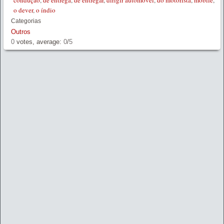
condução
,
de entrega
,
de entregar
,
dirigir automóvel
,
do motorista
,
mobile
,
o dever
,
o índio
Categorias
Outros
0
votes, average:
0
/
5