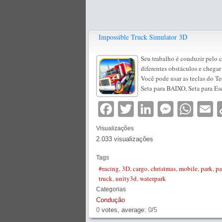
Impossible Truck Simulator 3D
Seu trabalho é conduzir pelo c
diferentes obstáculos e chegar 
Você pode usar as teclas do T
Seta para BAIXO, Seta para Esq
Facebook
Twitter
LinkedIn
Messe
Wha
E
Visualizações
2.033 visualizações
Tags
#racing
,
3D
,
cargo
,
christmas
,
mobile
,
park
,
pa
truck
,
unity3d
,
waterpark
Categorias
Condução
0
votes, average:
0
/
5