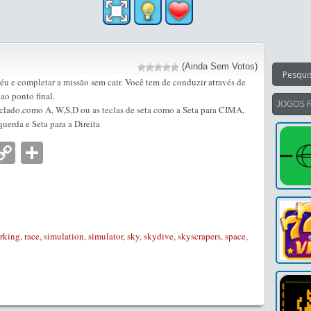
(Ainda Sem Votos)
éu e completar a missão sem cair. Você tem de conduzir através de
ao ponto final.
JOGOS 
eclado,como A, W,S,D ou as teclas de seta como a Seta para CIMA,
uerda e Seta para a Direita
nger
tsApp
mail
Copy
Partilhar
Link
rking
,
race
,
simulation
,
simulator
,
sky
,
skydive
,
skyscrapers
,
space
,