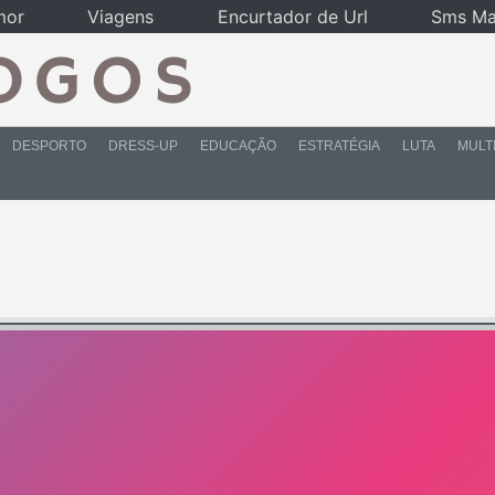
mor
Viagens
Encurtador de Url
Sms Ma
DESPORTO
DRESS-UP
EDUCAÇÃO
ESTRATÉGIA
LUTA
MULT