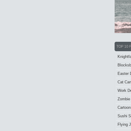
TOP 10 
Knightfa
Blocksb
Easter 
Cat Ca
Work De
Zombie
Cartoon
Sushi S
Flying J