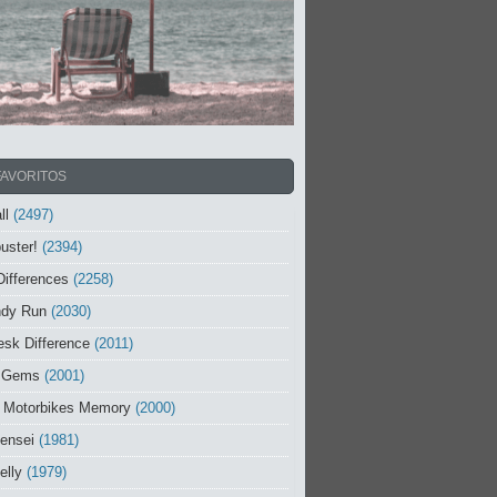
FAVORITOS
ll
(2497)
uster!
(2394)
Differences
(2258)
ndy Run
(2030)
sk Difference
(2011)
 Gems
(2001)
 Motorbikes Memory
(2000)
ensei
(1981)
elly
(1979)