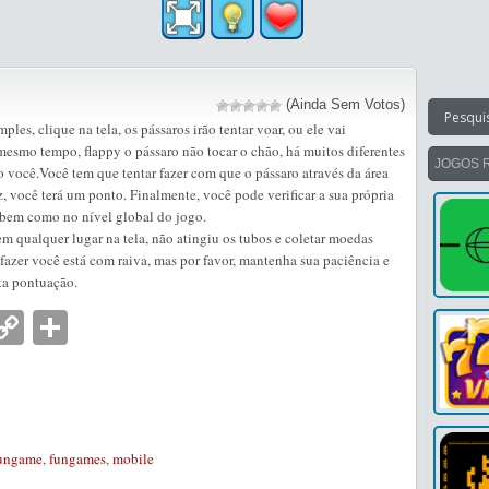
(Ainda Sem Votos)
ples, clique na tela, os pássaros irão tentar voar, ou ele vai
mesmo tempo, flappy o pássaro não tocar o chão, há muitos diferentes
JOGOS 
 você.Você tem que tentar fazer com que o pássaro através da área
z, você terá um ponto. Finalmente, você pode verificar a sua própria
 bem como no nível global do jogo.
 qualquer lugar na tela, não atingiu os tubos e coletar moedas
zer você está com raiva, mas por favor, mantenha sua paciência e
ta pontuação.
nger
tsApp
mail
Copy
Partilhar
Link
ungame
,
fungames
,
mobile