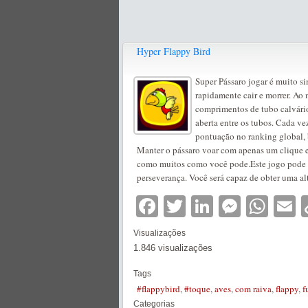
Hyper Flappy Bird
Super Pássaro jogar é muito sim
rapidamente cair e morrer. Ao 
comprimentos de tubo calvário
aberta entre os tubos. Cada ve
pontuação no ranking global,
Manter o pássaro voar com apenas um clique em
como muitos como você pode.Este jogo pode fa
perseverança. Você será capaz de obter uma al
Facebook
Twitter
LinkedIn
Messe
Wha
E
Visualizações
1.846 visualizações
Tags
#flappybird
,
#toque
,
aves
,
com raiva
,
flappy
,
f
Categorias