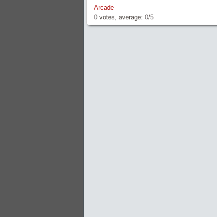
Arcade
0
votes, average:
0
/
5