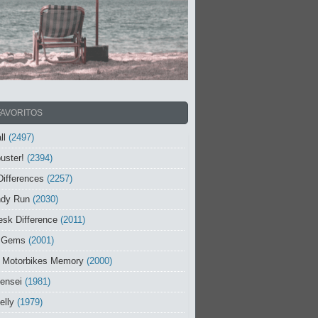
FAVORITOS
ll
(2497)
uster!
(2394)
Differences
(2257)
ndy Run
(2030)
sk Difference
(2011)
 Gems
(2001)
 Motorbikes Memory
(2000)
ensei
(1981)
elly
(1979)