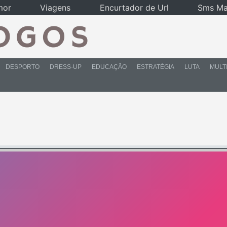
mor
Viagens
Encurtador de Url
Sms Ma
DESPORTO
DRESS-UP
EDUCAÇÃO
ESTRATÉGIA
LUTA
MULT