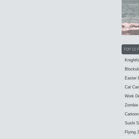
TOP 10 
Knightfa
Blocksb
Easter 
Cat Ca
Work De
Zombie
Cartoon
Sushi S
Flying J