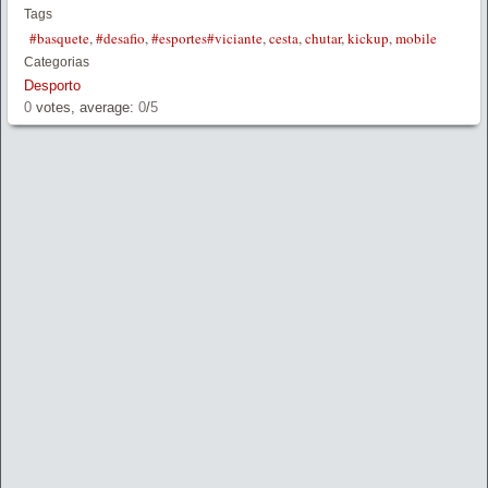
Tags
#basquete
,
#desafio
,
#esportes#viciante
,
cesta
,
chutar
,
kickup
,
mobile
Categorias
Desporto
0
votes, average:
0
/
5