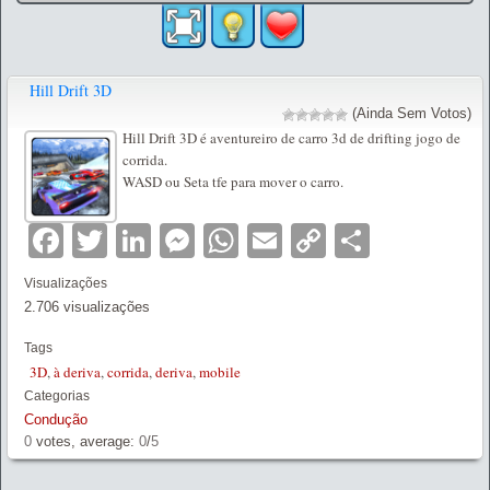
Hill Drift 3D
(Ainda Sem Votos)
Hill Drift 3D é aventureiro de carro 3d de drifting jogo de
corrida.
WASD ou Seta tfe para mover o carro.
Facebook
Twitter
LinkedIn
Messenger
WhatsApp
Email
Copy
Partilha
Link
Visualizações
2.706 visualizações
Tags
3D
,
à deriva
,
corrida
,
deriva
,
mobile
Categorias
Condução
0
votes, average:
0
/
5