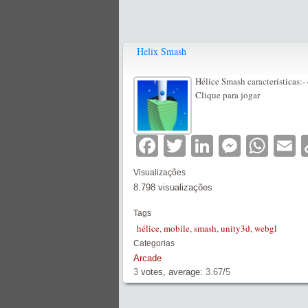
Helix Smash
Hélice Smash características:-
Clique para jogar
Facebook
Twitter
LinkedIn
Messe
Wha
E
Visualizações
8.798 visualizações
Tags
hélice
,
mobile
,
smash
,
unity3d
,
webgl
Categorias
Arcade
3
votes, average:
3.67
/
5