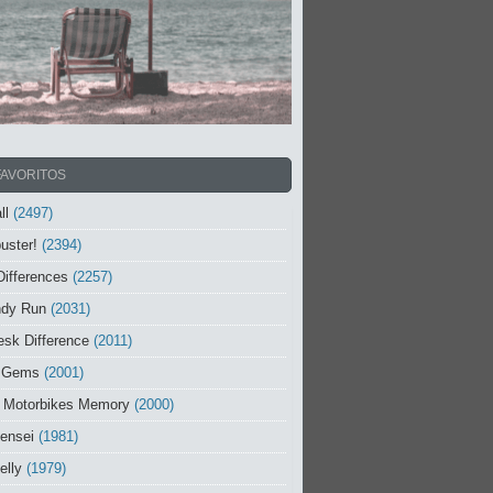
FAVORITOS
ll
(2497)
uster!
(2394)
Differences
(2257)
ndy Run
(2031)
sk Difference
(2011)
 Gems
(2001)
 Motorbikes Memory
(2000)
ensei
(1981)
elly
(1979)