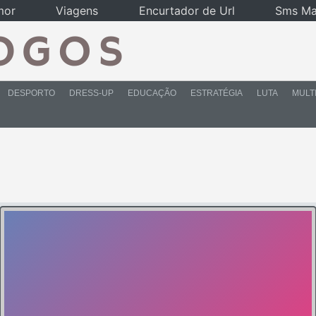
mor
Viagens
Encurtador de Url
Sms Ma
DESPORTO
DRESS-UP
EDUCAÇÃO
ESTRATÉGIA
LUTA
MULT