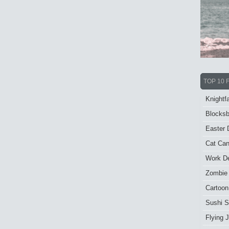
TOP 10 
Knightfa
Blocksb
Easter 
Cat Ca
Work De
Zombie
Cartoon
Sushi S
Flying J