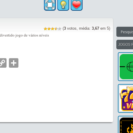
(
3
votos, média:
3,67
em 5)
 divertido jogo de vários níveis
JOGOS 
nger
tsApp
mail
Copy
Partilhar
Link