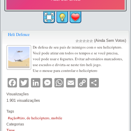
Heli Defence
(Ainda Sem Votos)
De defesa de seu país de inimigos com o seu helicóptero.
Você pode atirar em todos os tempos e se você precisa,
você pode usar e foguetes. Evitar adversários marcadores,
use escudos e divirta-se neste tiro heli jogo.
Use o mouse para controlar o helicóptero
Facebook
Twitter
LinkedIn
Messenger
WhatsApp
Email
Copy
Partilha
Link
Visualizações
1.901 visualizações
Tags
#ação#tiro
,
de helicóptero
,
mobile
Categorias
Tiros