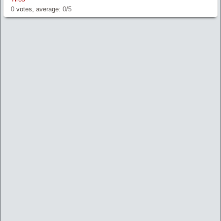
0
votes, average:
0
/
5