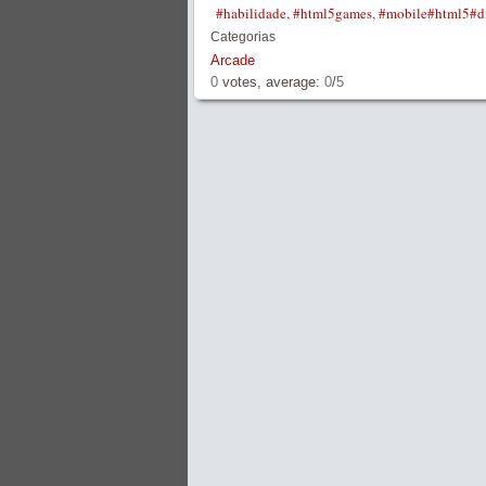
#habilidade
,
#html5games
,
#mobile#html5#d
Categorias
Arcade
0
votes, average:
0
/
5