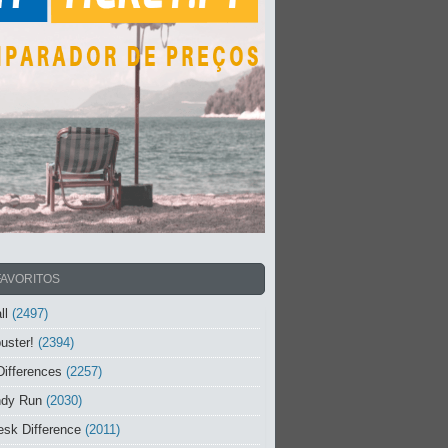
FAVORITOS
ll
(2497)
uster!
(2394)
Differences
(2257)
ndy Run
(2030)
sk Difference
(2011)