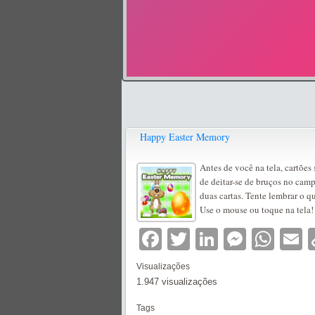
Happy Easter Memory
Antes de você na tela, cartões
de deitar-se de bruços no cam
duas cartas. Tente lembrar o q
Use o mouse ou toque na tela!
Facebook
Twitter
LinkedIn
Messe
Wha
E
Visualizações
1.947 visualizações
Tags