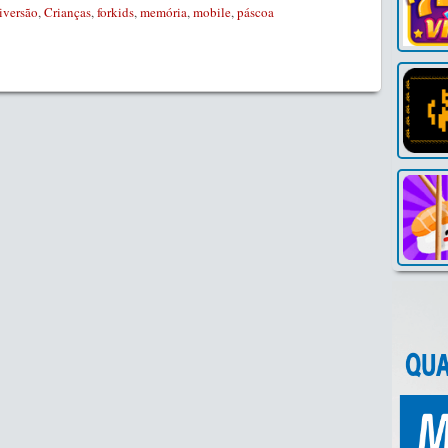
iversão
,
Crianças
,
forkids
,
memória
,
mobile
,
páscoa