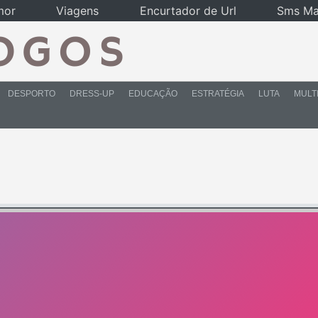
mor
Viagens
Encurtador de Url
Sms Ma
DESPORTO
DRESS-UP
EDUCAÇÃO
ESTRATÉGIA
LUTA
MULT