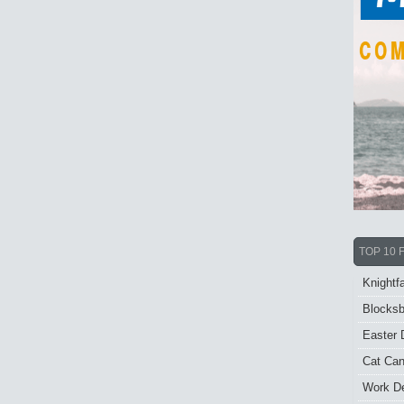
TOP 10 
Knightfa
Blocksb
Easter 
Cat Ca
Work De