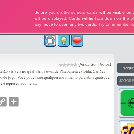
(Ainda Sem Votos)
 serão visíveis no qual vários ovos de Páscoa será exibida. Cartões
po de jogo. Você pode fazer qualquer movimento para abrir quaisquer
JOGOS 
ue é representado nelas.
nger
tsApp
mail
Copy
Partilhar
Link