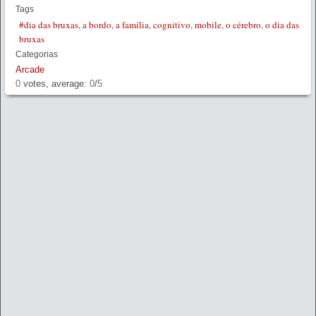
Tags
#dia das bruxas
,
a bordo
,
a família
,
cognitivo
,
mobile
,
o cérebro
,
o dia das
bruxas
Categorias
Arcade
0
votes, average:
0
/
5