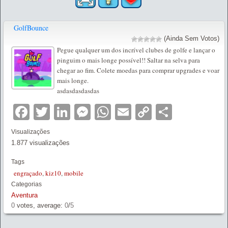
GolfBounce
(Ainda Sem Votos)
Pegue qualquer um dos incrível clubes de golfe e lançar o
pinguim o mais longe possível!! Saltar na selva para
chegar ao fim. Colete moedas para comprar upgrades e voar
mais longe.
asdasdasdasdas
Facebook
Twitter
LinkedIn
Messenger
WhatsApp
Email
Copy
Partilha
Link
Visualizações
1.877 visualizações
Tags
engraçado
,
kiz10
,
mobile
Categorias
Aventura
0
votes, average:
0
/
5