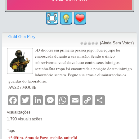
Gold Gun Fury
(Ainda Sem Votos)
3D shooter em primeira pessoa jogo. Sua equipe foi
emboscada durante a sua missão. Sendo o único
sobrevivente, você deve lutar contra seus inimigos
sozinho.Sua tropa foi encontrada a posição de um inimigo
laboratório secreto. Pegue sua arma e eliminar todos os
guardas do laboratório.
AWSD / MOUSE
Facebook
Twitter
LinkedIn
Messenger
WhatsApp
Email
Copy
Partilha
Link
Visualizações
1.790 visualizações
Tags
#3d#tiro
,
Arma de Fogo
,
mobile
,
unity3d