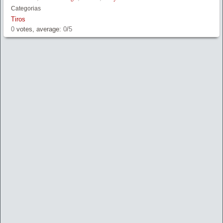
Categorias
Tiros
0
votes, average:
0
/
5