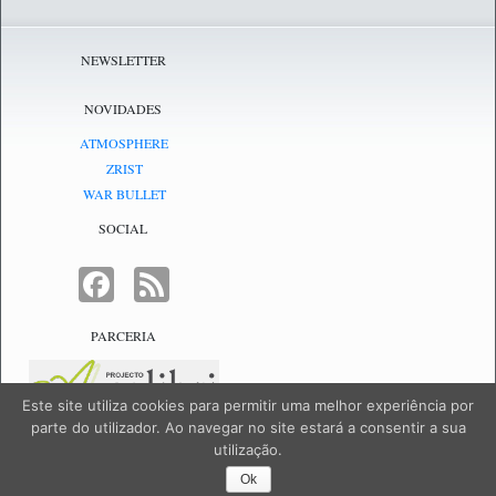
NEWSLETTER
NOVIDADES
ATMOSPHERE
ZRIST
WAR BULLET
SOCIAL
FACEBOOK
FEED
PARCERIA
Este site utiliza cookies para permitir uma melhor experiência por
parte do utilizador. Ao navegar no site estará a consentir a sua
utilização.
NetJogos - powered by
NetJogos
|
SiteMap
Ok