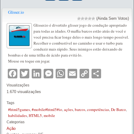
Glisser.io
(Ainda Sem Votos)
Glisser.io é divertido glisser jogo de condução apropriado
para todas as idades. O maffia barcos estão atrás de você e
você precisa ficar longe deles o mais longo tempo possível.
Recolher o combustível no caminho e usar o turbo para
conduzir mais rápido. Seus inimigos estão deixando de
bombas e de uma trilha de ácido para evitá-lo.
Mouse ou toque em jogar.
Facebook
Twitter
LinkedIn
Messenger
WhatsApp
Email
Copy
Partilha
Link
Visualizações
1.670 visualizações
Tags
#html5games
,
#mobile#html5#io
,
ações
,
barcos
,
competências
,
De Barco
,
habilidades
,
HTML5
,
mobile
Categorias
Ação