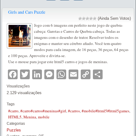
Girls and Cars Puzzle
(Ainda Sem Votos)
Jogo com 6 imagens em perfeito neste jogo de quebra-
cabeça: Garotas e Carros de Quebra-cabeça. Todas as
imagens com o desenho de trator. Resolver todos os
enigmas e manter seu cérebro afiado. Você tem quatro
modos para cada imagem, de 16 peças, 36 peças, 64 peças
e 100 peças. Aproveite e divirta-se.
Use o mouse para jogar este html5 carros e jogos de meninas.
Facebook
Twitter
LinkedIn
Messenger
WhatsApp
Email
Copy
Partilha
Link
Visualizações
2.129 visualizações
Tags
#carro
,
#carro#carros#meninas#girl
,
#carros
,
#mobile#html5#html5games
,
HTML5
,
Menina
,
mobile
Categorias
Puzzles