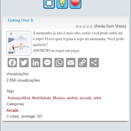
Getting Over It
(Ainda Sem Votos)
A montanha já não é mais alto, então você pode subir até
o topo! O avô quer ir para o topo da montanha. Você pode
ajudá-lo?
ANÚNCIO ou toque em jogar.
Facebook
Twitter
LinkedIn
Messenger
WhatsApp
Email
Copy
Partilha
Link
Visualizações
2.856 visualizações
Tags
#crianças#kid
,
#habilidade
,
Menino
,
mobile
,
recorde
,
subir
Categorias
Arcade
0
votes, average:
0
/
5